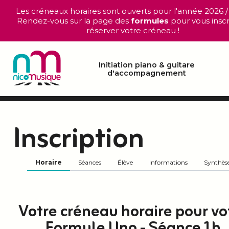
Les créneaux horaires sont ouverts pour l'année 2026 /
Rendez-vous sur la page des
formules
pour vous inscr
réserver votre créneau !
Initiation piano & guitare
d'accompagnement
Inscription
Horaire
Séances
Élève
Informations
Synthès
Votre créneau horaire pour vo
Formule Uno - Séance 1h